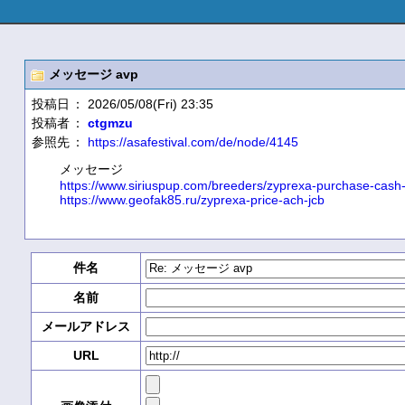
メッセージ avp
投稿日
： 2026/05/08(Fri) 23:35
投稿者
：
ctgmzu
参照先
：
https://asafestival.com/de/node/4145
メッセージ
https://www.siriuspup.com/breeders/zyprexa-purchase-cash-
https://www.geofak85.ru/zyprexa-price-ach-jcb
件名
名前
メールアドレス
URL