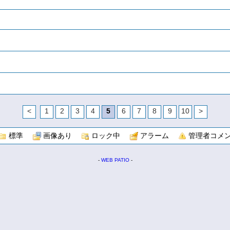
<
1
2
3
4
5
6
7
8
9
10
>
標準
画像あり
ロック中
アラーム
管理者コメ
-
WEB PATIO
-