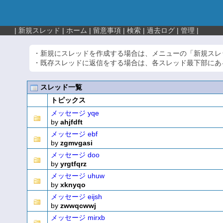
|
新規スレッド
|
ホーム
|
留意事項
|
検索
|
過去ログ
|
管理
|
・新規にスレッドを作成する場合は、メニューの「新規スレ
・既存スレッドに返信をする場合は、各スレッド最下部にあ
スレッド一覧
トピックス
メッセージ yqe
by
ahjfdft
メッセージ ebf
by
zgmvgasi
メッセージ doo
by
yrgtfqrz
メッセージ uhuw
by
xknyqo
メッセージ eijsh
by
zwwqcwwj
メッセージ mirxb