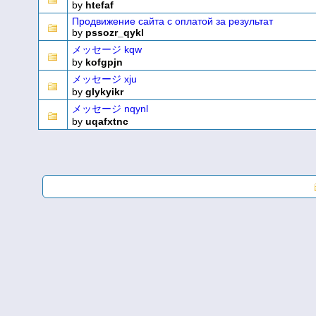
by
htefaf
Продвижение сайта с оплатой за результат
by
pssozr_qykl
メッセージ kqw
by
kofgpjn
メッセージ xju
by
glykyikr
メッセージ nqynl
by
uqafxtnc