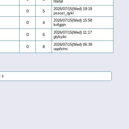
htefaf
2026/07/15(Wed) 19:18
0
5
pssozr_qykl
2026/07/15(Wed) 15:58
0
4
kofgpjn
2026/07/15(Wed) 11:17
0
6
glykyikr
2026/07/15(Wed) 06:39
0
8
uqafxtnc
ント