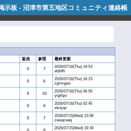
掲示板 - 沼津市第五地区コミュニティ連絡帳
返信
参照
最終更新
2026/07/16(Thu) 19:53
0
7
ahjfdft
2026/07/16(Thu) 16:23
0
6
zgmvgasi
2026/07/16(Thu) 06:50
0
10
yrgtfqrz
2026/07/16(Thu) 02:45
0
6
xknyqo
2026/07/15(Wed) 23:06
0
7
zwwqcwwj
2026/07/15(Wed) 19:30
0
8